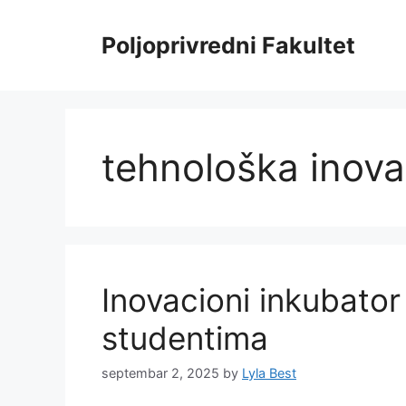
Skip
to
Poljoprivredni Fakultet
content
tehnološka inova
Inovacioni inkubato
studentima
septembar 2, 2025
by
Lyla Best